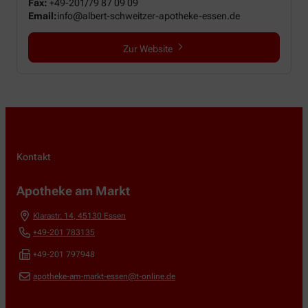
Fax:
+49-201/79 87 09 09
Email:
info@albert-schweitzer-apotheke-essen.de
Zur Website
Kontakt
Apotheke am Markt
Klarastr. 14
,
45130
Essen
+49-201 783135
+49-201 797948
apotheke-am-markt-essen@t-online.de