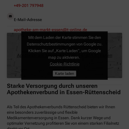
+49-201 797948
E-Mail-Adresse
apotheke-am-markt-essen@t-online.de
Mit dem Laden der Karte stimmen Sie den
Datenschutzbestimmungen von Google zu.
Klicken Sie auf „Karte Laden“, um Google
Apotheke am Markt, Klarastr. 14, 45130 Essen
map zu aktivieren.
Cookie-Richtlinie
Karte laden
Starke Versorgung durch unseren
Apothekenverbund in Essen-Rüttenscheid
Als Teil des Apothekenverbunds Rüttenscheid bieten wir Ihnen
eine besonders zuverlässige und flexible
Medikamentenversorgung in Essen. Dank kurzer Wege und
optimaler Vernetzung profitieren Sie von einem starken Filialnetz
direkt vor Ort.