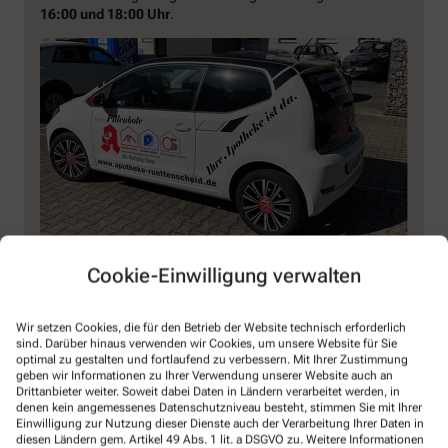
16:00 und 18:00 Uhr
.
Cookie-Einwilligung verwalten
So bestellen Sie online bei uns vor
Wir setzen Cookies, die für den Betrieb der Website technisch erforderlich
sind. Darüber hinaus verwenden wir Cookies, um unsere Website für Sie
Ganz nah. Ganz persönlich. Für Ihre
optimal zu gestalten und fortlaufend zu verbessern. Mit Ihrer Zustimmung
Gesundheit.
geben wir Informationen zu Ihrer Verwendung unserer Website auch an
Drittanbieter weiter. Soweit dabei Daten in Ländern verarbeitet werden, in
denen kein angemessenes Datenschutzniveau besteht, stimmen Sie mit Ihrer
Wir sind für Sie da – online, telefonisch oder direkt in unserer
Einwilligung zur Nutzung dieser Dienste auch der Verarbeitung Ihrer Daten in
diesen Ländern gem. Artikel 49 Abs. 1 lit. a DSGVO zu. Weitere Informationen
Apotheke in Essen-Rüttenscheid. Mit persönlicher Beratung und